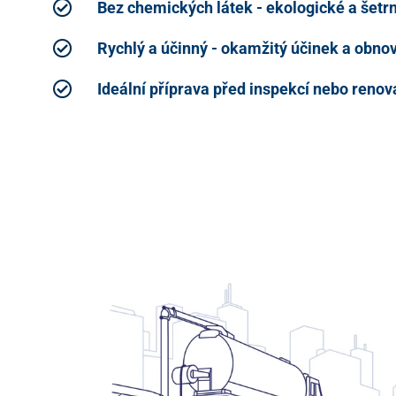
Bez chemických látek - ekologické a šetrn
Rychlý a účinný - okamžitý účinek a obno
Ideální příprava před inspekcí nebo renov