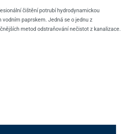
esionální čištění potrubí hydrodynamickou
m vodním paprskem. Jedná se o jednu z
čnějších metod odstraňování nečistot z kanalizace.