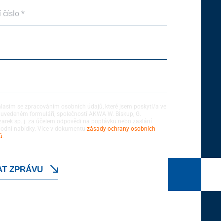
 číslo *
lasím se zpracováním osobních údajů, které jsem poskytl/a ve
 uvedeném formuláři, společností AKWA W. Biskup, G.
arek sp. j. za účelem odpovědi na poptávku nebo zaslání
obchodní nabídky. Více v dokumentu
zásady ochrany osobních
ů
.
AT ZPRÁVU