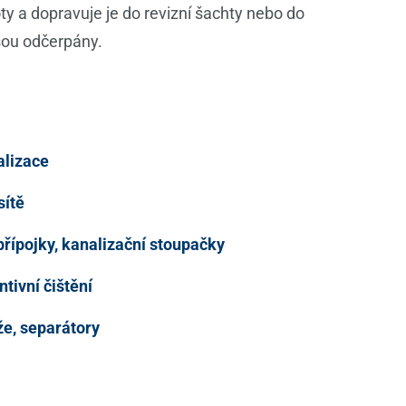
ty a dopravuje je do revizní šachty nebo do
sou odčerpány.
alizace
sítě
řípojky, kanalizační stoupačky
tivní čištění
že, separátory