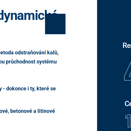
odynamické
Re
etoda odstraňování kalů,
lnou průchodnost systému
- dokonce i ty, které se
Ce
vé, betonové a litinové