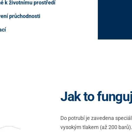
é k životnímu prostředí
vení průchodnosti
ací
Jak to fungu
Do potrubí je zavedena speciáln
vysokým tlakem (až 200 barů).