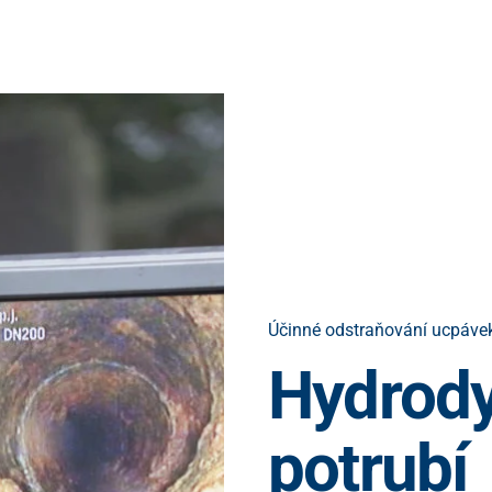
Účinné odstraňování ucpáve
Hydrody
potrubí