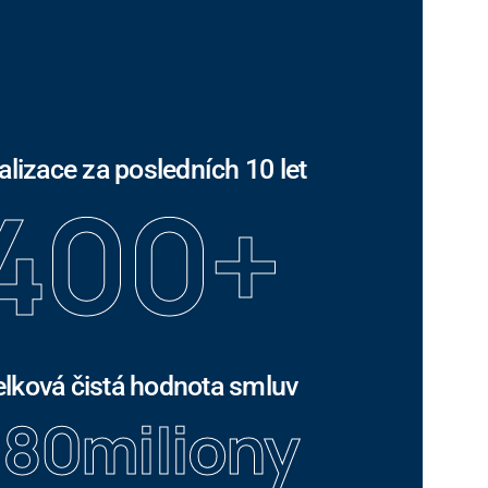
alizace za posledních 10 let
400
+
lková čistá hodnota smluv
180
miliony