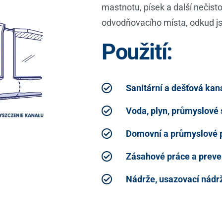
mastnotu, písek a další nečisto
odvodňovacího místa, odkud j
Použití:
Sanitární a dešťová kan
Voda, plyn, průmyslové 
Domovní a průmyslové p
Zásahové práce a preven
Nádrže, usazovací nádr