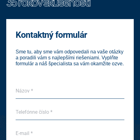
35 rokov skúseností
Kontaktný formulár
Sme tu, aby sme vám odpovedali na vaše otázky
a poradili vám s najlepšími riešeniami. Vyplňte
formulár a náš špecialista sa vám okamžite ozve.
N
Názov *
á
z
o
T
v
Telefónne číslo *
e
*
l
*
e
E
f
E-mail *
-
ó