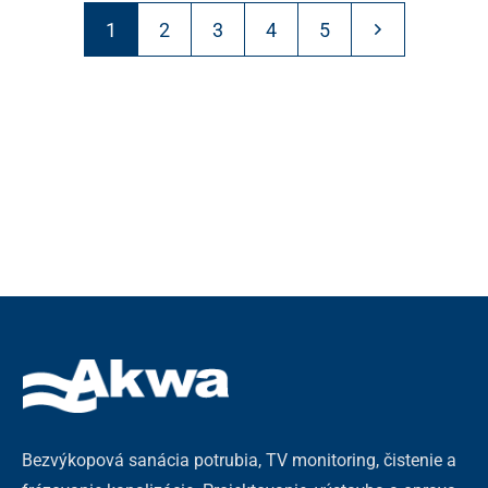
1
2
3
4
5
Bezvýkopová sanácia potrubia, TV monitoring, čistenie a