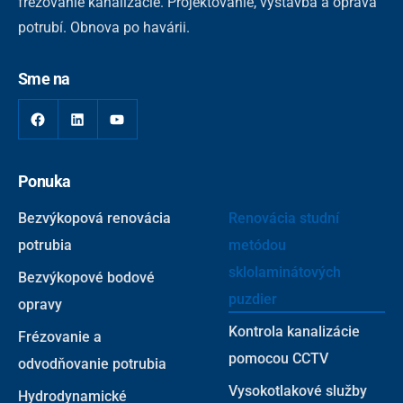
frézovanie kanalizácie. Projektovanie, výstavba a oprava
potrubí. Obnova po havárii.
Sme na
Ponuka
Bezvýkopová renovácia
Renovácia studní
potrubia
metódou
sklolaminátových
Bezvýkopové bodové
puzdier
opravy
Kontrola kanalizácie
Frézovanie a
pomocou CCTV
odvodňovanie potrubia
Vysokotlakové služby
Hydrodynamické