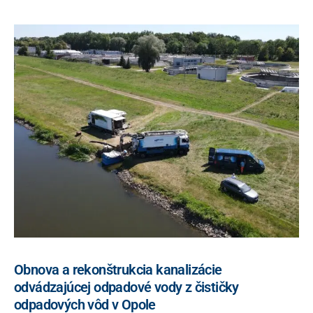
a
*
t
í
v
a
:
Obnova a rekonštrukcia kanalizácie
odvádzajúcej odpadové vody z čističky
odpadových vôd v Opole