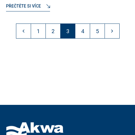
PŘEČTĚTE SI VÍCE
1
2
3
4
5