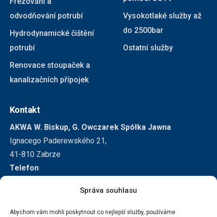
Frézování a
odvodňování potrubí
Vysokotlaké služby až
do 2500bar
Hydrodynamické čištění
potrubí
Ostatní služby
Renovace stoupaček a
kanalizačních přípojek
Kontakt
AKWA W. Biskup, G. Owczarek Spółka Jawna
Ignacego Paderewského 21,
41-810 Zabrze
Telefon
+48 32 271 3155
Správa souhlasu
+48 501 296 326
E-mail
Abychom vám mohli poskytnout co nejlepší služby, používáme