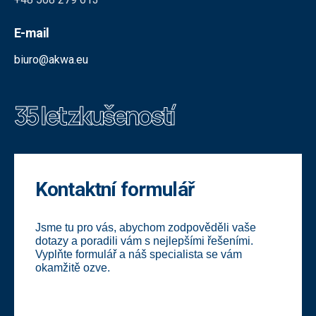
E-mail
biuro@akwa.eu
35 let zkušeností
Kontaktní formulář
Jsme tu pro vás, abychom zodpověděli vaše
dotazy a poradili vám s nejlepšími řešeními.
Vyplňte formulář a náš specialista se vám
okamžitě ozve.