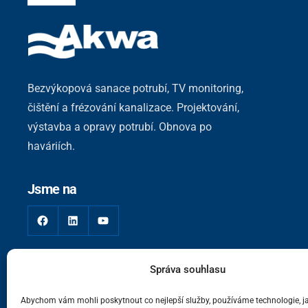
Bezvýkopová sanace potrubí, TV monitoring,
čištění a frézování kanalizace. Projektování,
výstavba a opravy potrubí. Obnova po
haváriích.
Jsme na
Facebook
LinkedIn
YouTube
Správa souhlasu
Abychom vám mohli poskytnout co nejlepší služby, používáme technologie, j