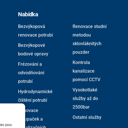
Nabídka
Bezvýkopová
Renovace studní
renovace potrubí
metodou
sklovláknitých
Bezvýkopové
pouzder
bodové opravy
Kontrola
Frézování a
kanalizace
odvodňování
pomocí CCTV
potrubí
Vysokotlaké
Hydrodynamické
služby až do
čištění potrubí
2500bar
Renovace
Ostatní služby
stoupaček a
ako jsou
kanalizačních