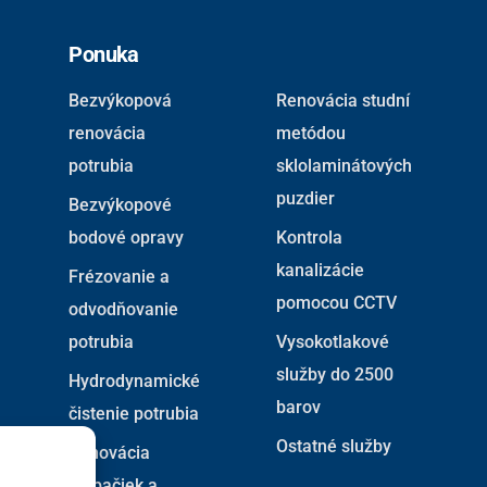
Ponuka
Bezvýkopová
Renovácia studní
renovácia
metódou
potrubia
sklolaminátových
puzdier
Bezvýkopové
bodové opravy
Kontrola
kanalizácie
Frézovanie a
pomocou CCTV
odvodňovanie
potrubia
Vysokotlakové
služby do 2500
Hydrodynamické
barov
čistenie potrubia
Ostatné služby
Renovácia
stúpačiek a