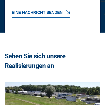
o
l
l
EINE NACHRICHT SENDEN
k
ä
A
s
t
l
c
t
h
e
e
n
*
r
Sehen Sie sich unsere
n
Realisierungen an
a
t
i
v
: