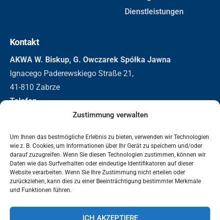
Dienstleistungen
Kontakt
AKWA W. Biskup, G. Owczarek Spółka Jawna
Ignacego Paderewskiego Straße 21,
41-810 Zabrze
Telefon
+48 32 271 3155
Zustimmung verwalten
+48 501 296 326
Um Ihnen das bestmögliche Erlebnis zu bieten, verwenden wir Technologien
E-Mail
wie z. B. Cookies, um Informationen über Ihr Gerät zu speichern und/oder
darauf zuzugreifen. Wenn Sie diesen Technologien zustimmen, können wir
biuro@akwa.eu
Daten wie das Surfverhalten oder eindeutige Identifikatoren auf dieser
Website verarbeiten. Wenn Sie Ihre Zustimmung nicht erteilen oder
zurückziehen, kann dies zu einer Beeinträchtigung bestimmter Merkmale
und Funktionen führen.
2025 Akwa | Bevscope Technologies. Alle Rechte vorbehalten.
Datenschutz
Informationsklausel - Videoüberwachung
ICH AKZEPTIERE