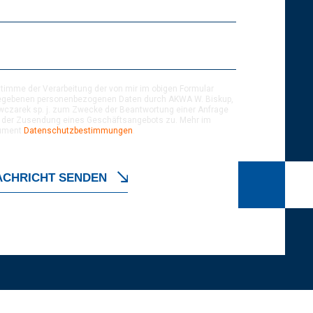
stimme der Verarbeitung der von mir im obigen Formular
gebenen personenbezogenen Daten durch AKWA W. Biskup,
wczarek sp. j. zum Zwecke der Beantwortung einer Anfrage
 der Zusendung eines Geschäftsangebots zu. Mehr im
ument
Datenschutzbestimmungen
.
ACHRICHT SENDEN