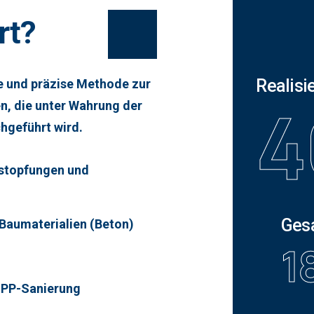
rt?
Realisi
e und präzise Methode zur
4
, die unter Wahrung der
hgeführt wird.
rstopfungen und
Ges
Baumaterialien (Beton)
1
IPP-Sanierung