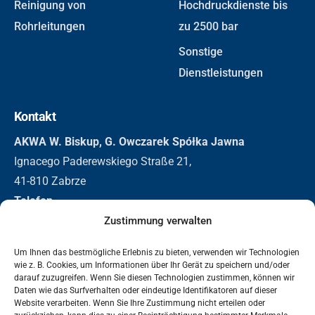
Reinigung von
Hochdruckdienste bis
Rohrleitungen
zu 2500 bar
Sonstige
Dienstleistungen
Kontakt
AKWA W. Biskup, G. Owczarek Spółka Jawna
Ignacego Paderewskiego Straße 21,
41-810 Zabrze
Telefon
+48 32 271 3155
Zustimmung verwalten
+48 501 296 326
Um Ihnen das bestmögliche Erlebnis zu bieten, verwenden wir Technologien
E-Mail
wie z. B. Cookies, um Informationen über Ihr Gerät zu speichern und/oder
biuro@akwa.eu
darauf zuzugreifen. Wenn Sie diesen Technologien zustimmen, können wir
Daten wie das Surfverhalten oder eindeutige Identifikatoren auf dieser
Website verarbeiten. Wenn Sie Ihre Zustimmung nicht erteilen oder