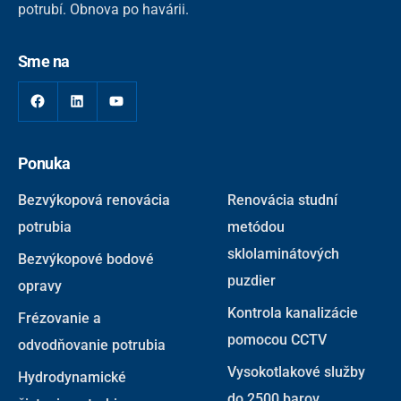
potrubí. Obnova po havárii.
Sme na
Facebook
LinkedIn
YouTube
Ponuka
Bezvýkopová renovácia
Renovácia studní
potrubia
metódou
sklolaminátových
Bezvýkopové bodové
puzdier
opravy
Kontrola kanalizácie
Frézovanie a
pomocou CCTV
odvodňovanie potrubia
Vysokotlakové služby
Hydrodynamické
do 2500 barov