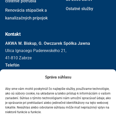
čistenie potrubia
Ostatné služby
Renovácia stúpačiek a
kanalizačných prípojok
Kontakt
AKWA W. Biskup, G. Owczarek Spółka Jawna
Ulica Ignacego Paderewského 21,
41-810 Zabrze
Telefón
+48 32 271 3155
Správa súhlasu
+48 501 296 326
E-mail
Aby sme vám mohli poskytnúť čo najlepšie služby, používame technológie,
biuro@akwa.eu
ako sú súbory cookie, na ukladanie a/alebo prístup k informáciám o vašom
zariadení. Súhlas s týmito technológiami nám umožní spracúvať údaje, ako
je správanie pri prehliadaní alebo jedinečné identifikátory na tejto webovej
lokalite. Nesúhlas alebo odvolanie súhlasu môže mať nepriaznivý vplyv na
niektoré funkcie a funkcie.
2025 Akwa | Bevscope Technologies. Všetky práva vyhradené.