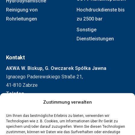
Hydrodynamische
Reinigung von
Hochdruckdienste bis
Rohrleitungen
zu 2500 bar
Sonstige
Dienstleistungen
Kontakt
AKWA W. Biskup, G. Owczarek Spółka Jawna
Ignacego Paderewskiego Straße 21,
41-810 Zabrze
Telefon
+48 32 271 3155
Zustimmung verwalten
+48 501 296 326
Um Ihnen das bestmögliche Erlebnis zu bieten, verwenden wir
E-Mail
Technologien wie z. B. Cookies, um Informationen über Ihr Gerät zu
speichern und/oder darauf zuzugreifen. Wenn Sie diesen Technologien
biuro@akwa.eu
zustimmen, können wir Daten wie das Surfverhalten oder eindeutige