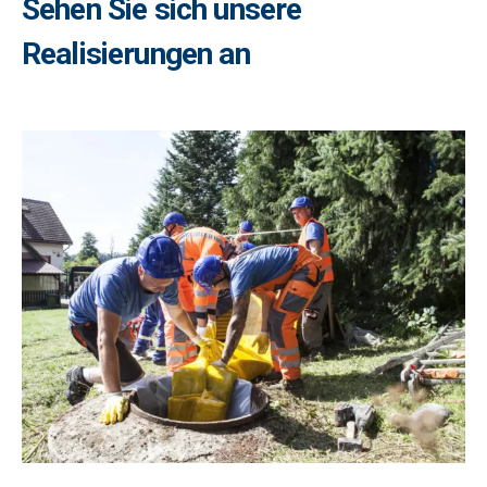
Sehen Sie sich unsere
n
Realisierungen an
a
t
i
v
: