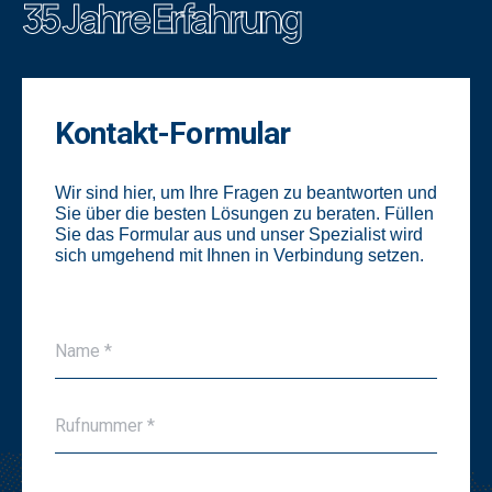
35 Jahre Erfahrung
Kontakt-Formular
Wir sind hier, um Ihre Fragen zu beantworten und
Sie über die besten Lösungen zu beraten. Füllen
Sie das Formular aus und unser Spezialist wird
sich umgehend mit Ihnen in Verbindung setzen.
N
Name *
a
m
e
T
*
Rufnummer *
e
*
l
e
E