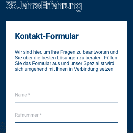
35 Jahre Erfahrung
Kontakt-Formular
Wir sind hier, um Ihre Fragen zu beantworten und
Sie über die besten Lösungen zu beraten. Füllen
Sie das Formular aus und unser Spezialist wird
sich umgehend mit Ihnen in Verbindung setzen.
N
Name *
a
m
e
T
*
Rufnummer *
e
*
l
e
E