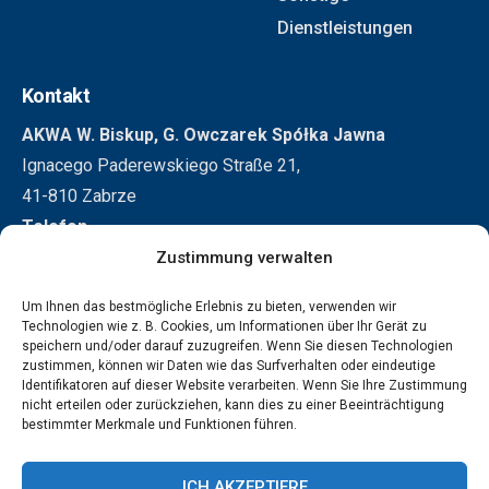
Dienstleistungen
Kontakt
AKWA W. Biskup, G. Owczarek Spółka Jawna
Ignacego Paderewskiego Straße 21,
41-810 Zabrze
Telefon
+48 32 271 3155
Zustimmung verwalten
+48 501 296 326
Um Ihnen das bestmögliche Erlebnis zu bieten, verwenden wir
E-Mail
Technologien wie z. B. Cookies, um Informationen über Ihr Gerät zu
biuro@akwa.eu
speichern und/oder darauf zuzugreifen. Wenn Sie diesen Technologien
zustimmen, können wir Daten wie das Surfverhalten oder eindeutige
Identifikatoren auf dieser Website verarbeiten. Wenn Sie Ihre Zustimmung
nicht erteilen oder zurückziehen, kann dies zu einer Beeinträchtigung
bestimmter Merkmale und Funktionen führen.
2025 Akwa | Bevscope Technologies. Alle Rechte vorbehalten.
Datenschutz
Informationsklausel - Videoüberwachung
ICH AKZEPTIERE