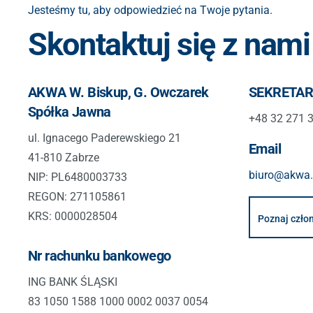
Jesteśmy tu, aby odpowiedzieć na Twoje pytania.
Skontaktuj się z nam
AKWA W. Biskup, G. Owczarek
SEKRETAR
Spółka Jawna
+48 32 271 
ul. Ignacego Paderewskiego 21
Email
41-810 Zabrze
biuro@akwa
NIP: PL6480003733
REGON: 271105861
KRS: 0000028504
Poznaj czło
Nr rachunku bankowego
ING BANK ŚLĄSKI
83 1050 1588 1000 0002 0037 0054