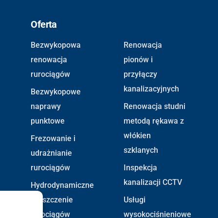
Oferta
Bezwykopowa
Renowacja
renowacja
pionów i
rurociągów
przyłączy
kanalizacyjnych
Bezwykopowe
naprawy
Renowacja studni
punktowe
metodą rękawa z
włókien
Frezowanie i
szklanych
udrażnianie
rurociągów
Inspekcja
kanalizacji CCTV
Hydrodynamiczne
czyszczenie
Usługi
rurociągów
wysokociśnieniowe