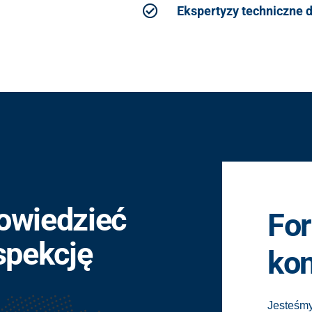
Ekspertyzy techniczne dl
owiedzieć
Fo
spekcję
ko
Jesteśmy