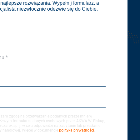
 najlepsze rozwiązania. Wypełnij formularz, a
cjalista niezwłocznie odezwie się do Ciebie.
nu *
żam zgodę na przetwarzanie podanych przeze mnie w
ższym formularzu danych osobowych przez AKWA W. Biskup,
wczarek sp. j. w celu odpowiedzi na zapytanie lub przesłanie
oferty handlowej. Więcej w dokumencie
polityka prywatności
.