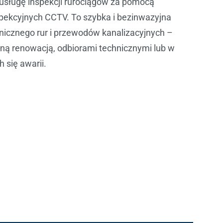
sługę inspekcji rurociągów za pomocą
ekcyjnych CCTV. To szybka i bezinwazyjna
icznego rur i przewodów kanalizacyjnych –
ną renowacją, odbiorami technicznymi lub w
 się awarii.