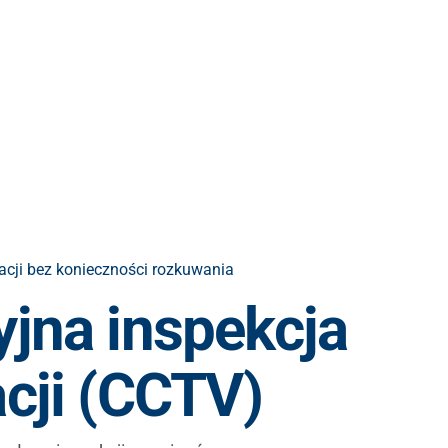
acji bez konieczności rozkuwania
yjna inspekcja
acji (CCTV)