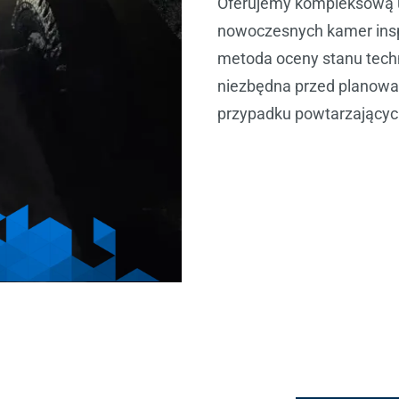
Oferujemy kompleksową u
nowoczesnych kamer insp
metoda oceny stanu techn
niezbędna przed planowa
przypadku powtarzających