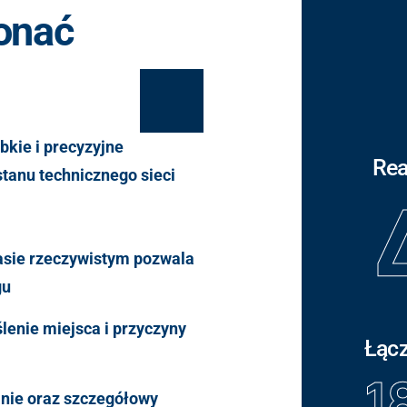
onać
bkie i precyzyjne
Rea
tanu technicznego sieci
asie rzeczywistym pozwala
gu
lenie miejsca i przyczyny
Łącz
1
nie oraz szczegółowy