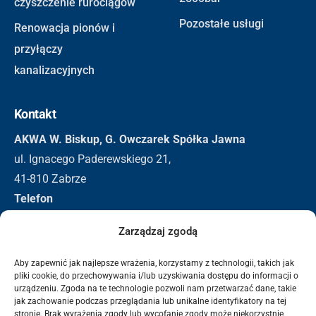
czyszczenie rurociągów
Pozostałe usługi
Renowacja pionów i
przyłączy
kanalizacyjnych
Kontakt
AKWA W. Biskup, G. Owczarek Spółka Jawna
ul. Ignacego Paderewskiego 21,
41-810 Zabrze
Telefon
+48 32 271 3155
Zarządzaj zgodą
+48 501 296 326
Email
Aby zapewnić jak najlepsze wrażenia, korzystamy z technologii, takich jak
biuro@akwa.eu
pliki cookie, do przechowywania i/lub uzyskiwania dostępu do informacji o
urządzeniu. Zgoda na te technologie pozwoli nam przetwarzać dane, takie
jak zachowanie podczas przeglądania lub unikalne identyfikatory na tej
stronie. Brak wyrażenia zgody lub wycofanie zgody może niekorzystnie